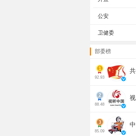
公安
卫健委
部委榜
1
共
92.93
2
视
88.48
3
中
85.09