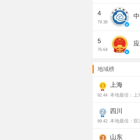
4
中
79.38
5
应
76.64
地域榜
上海
1
本地最佳：上
92.44
四川
2
本地最佳：双
89.42
山东
3