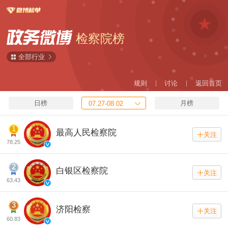
检察院榜
全部行业
规则
讨论
返回首页
|
|
日榜
月榜
1
最高人民检察院
关注
78.25
2
白银区检察院
关注
63.43
3
济阳检察
关注
60.83